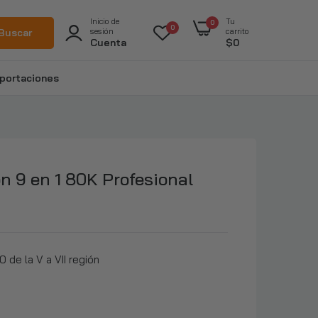
Inicio de
Tu
0
0
Buscar
sesión
carrito
Cuenta
$0
portaciones
n 9 en 1 80K Profesional
 de la V a VII región