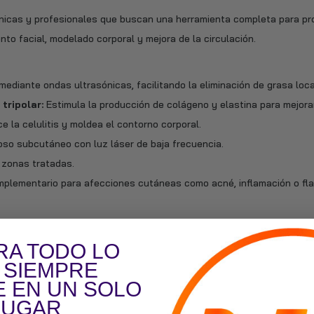
clínicas y profesionales que buscan una herramienta completa para 
ento facial, modelado corporal y mejora de la circulación.
ediante ondas ultrasónicas, facilitando la eliminación de grasa loca
tripolar:
Estimula la producción de colágeno y elastina para mejorar
ce la celulitis y moldea el contorno corporal.
oso subcutáneo con luz láser de baja frecuencia.
n zonas tratadas.
plementario para afecciones cutáneas como acné, inflamación o fla
A TODO LO
 nivel de ruido.
 SIEMPRE
 frecuencia.
E EN UN SOLO
 modelos anteriores.
LUGAR
 12 sesiones.