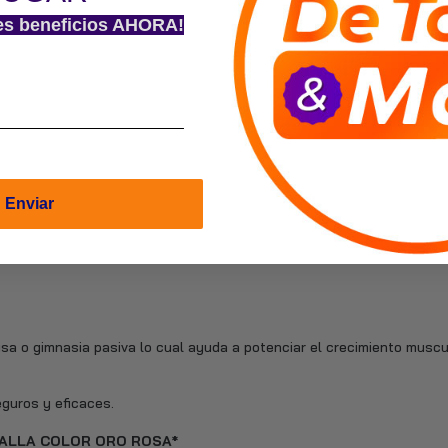
es beneficios AHORA!
Enviar
usa o gimnasia pasiva lo cual ayuda a potenciar el crecimiento muscu
guros y eficaces.
TALLA COLOR ORO ROSA*