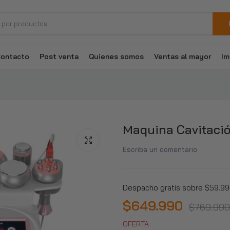
ontacto
Post venta
Quienes somos
Ventas al mayor
Im
Maquina Cavitació
Escriba un comentario
Despacho gratis sobre $59.990
$649.990
$769.990
OFERTA