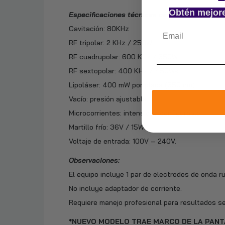
Obtén mejor
Especificaciones técnicas básicas:
Cavitación: 80KHz
RF tripolar: 2 KHz / 250W.
RF cuadrupolar: 600 KHz / 350W.
RF sextopolar: 400 KHz / 450Ws.
Lipoláser: 400 mW por placa (650 nm).
Vacío: presión ajustable.
Microcorrientes: intensidad configurable.
Martillo frío: 36V / 15W.
Voltaje de entrada: 100V – 240V.
Observaciones:
El equipo incluye 1 par de electrodos de onda r
No incluye adaptador de corriente.
Requiere manejo profesional para resultados se
*NUEVO MODELO TRAE MARCO DE LA PAN