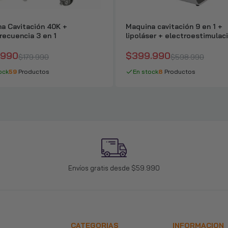
a Cavitación 40K +
Maquina cavitación 9 en 1 +
recuencia 3 en 1
lipoláser + electroestimulac
Rf + Vacuum
.990
$399.990
$179.990
$598.990
ock
59
Productos
En stock
8
Productos
Envíos gratis desde $59.990
CATEGORIAS
INFORMACION