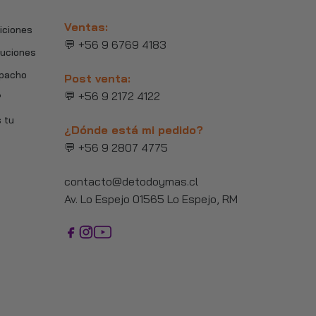
Ventas:
iciones
💬 +56 9 6769 4183
luciones
spacho
Post venta:
💬 +56 9 2172 4122
?
 tu
¿Dónde está mi pedido?
💬 +56 9 2807 4775
contacto@detodoymas.cl
Av. Lo Espejo 01565 Lo Espejo, RM