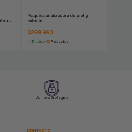
Maquina analizadora de piel y
Máquina 
ión +
cabello
Radiofre
$298.990
$219.
En stock
12
Productos
Agotad
Compra protegida
CONTACTO