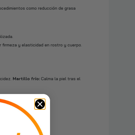
procedimientos como reducción de grasa
lizada.
 firmeza y elasticidad en rostro y cuerpo.
cidez.
Martillo frío:
Calma la piel tras el