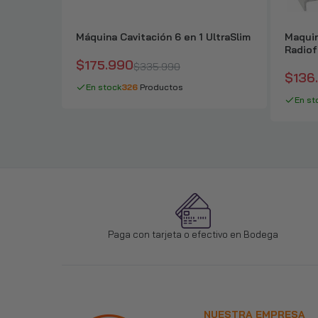
Máquina Cavitación 6 en 1 UltraSlim
Maquin
Radiof
$175.990
$335.990
$136
En stock
326
Productos
En st
Paga con tarjeta o efectivo en Bodega
NUESTRA EMPRESA