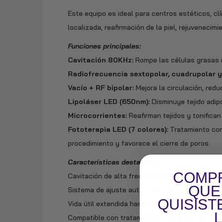
Este equipo es ideal para centros estéticos, 
localizada, reafirmación de la piel, rejuvenecimi
Funciones principales:
Cavitación 80KHz:
Rompe las células grasas m
Radiofrecuencia sextopolar, cuadrupolar y 
Vacío + RF bipolar:
Mejora la circulación, redu
Lipoláser LED (650nm):
Disminuye tejido adip
Microcorrientes:
Reafirman tejidos y tonifica
Fototerapia LED (7 colores):
Tratamiento com
procedimiento y favorece el cierre de poros.
Características destacadas:
COMPR
Cavitación de alta frecuencia (80KHz) con menor
QUE
Sistema de ajuste automático de temperatura y
QUISIST
Vida útil extendida hasta 10 veces más que los
Compatible con tratamientos continuos de 10 a