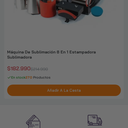
Máquina De Sublimación 8 En 1 Estampadora
Sublimadora
$182.990
$214.990
En stock
270
Productos
Añadir A La Cesta