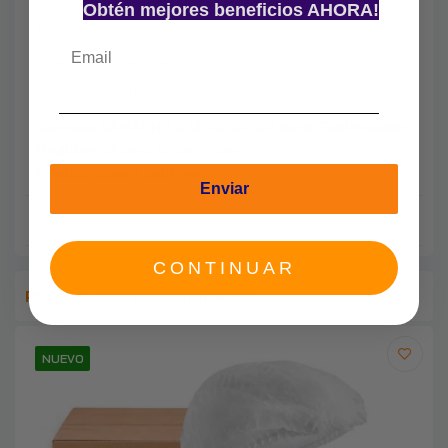
Obtén mejores beneficios AHORA!
ellos.
Todas con bordes de goma antigolpe (TPU) que ofrece
una mayor protección al dispositivo móvil.
Carcasa SAMSUNG A14 5G 128GB para Sublimación
Medidas: 16 cm x 8 cm x 1 cm
Producto para sublimar
Enviar
CONTINUAR
PRODUCTOS RELACIONADOS
NUEVO