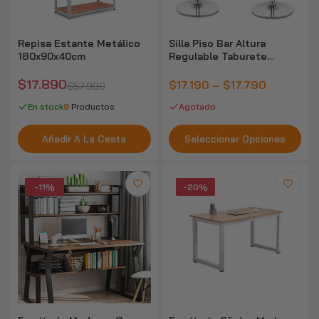
Repisa Estante Metálico
Silla Piso Bar Altura
Escritorio Oficina Madera Espesor 15mm
180x90x40cm
Regulable Taburete
120x60x75cm
Respaldo Colores
$45.990
$56.990
$17.890
$17.190 – $17.790
$57.990
En stock
9
Productos
Agotado
Piso Vinilico Autoadhesivo 5m2 Caja 36
Añadir A La Cesta
Seleccionar Opciones
Piezas Antideslizante
$23.990
$39.990
-11%
-20%
Arena Sanitaria Aglutinante PetLuxe
Aromas 20kg
$12.990
100 Pañales Tipo Sabanillas Mascotas
Perros 60x60