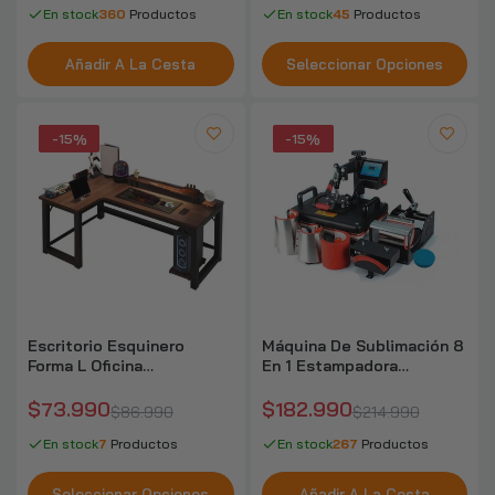
En stock
360
Productos
En stock
45
Productos
Añadir A La Cesta
Seleccionar Opciones
-15%
-15%
Escritorio Esquinero
Máquina De Sublimación 8
Forma L Oficina
En 1 Estampadora
140x60x75cm Chic Home
Sublimadora
$73.990
$182.990
$86.990
$214.990
En stock
7
Productos
En stock
267
Productos
Seleccionar Opciones
Añadir A La Cesta