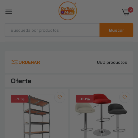
0
Buscar
Repisa Estante Metálico 180x90x40cm
ORDENAR
880 productos
$17.890
$57.990
Oferta
Silla Piso Bar Altura Regulable Taburete
Respaldo Colores
-70%
-60%
$17.190–$17.790
Escritorio Moderno Con Repisas
147x120x60x72
$68.990–$69.990