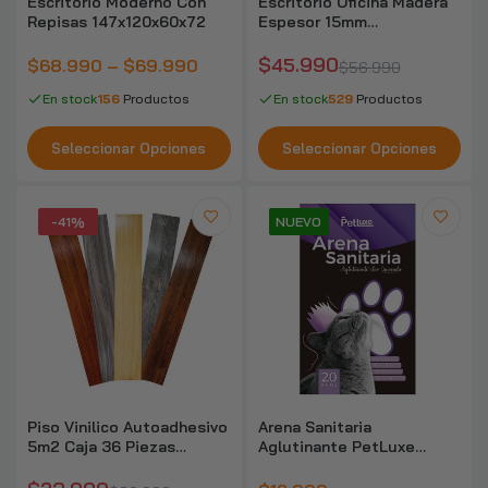
$10.590
$19.990
Escritorio Moderno Con
Escritorio Oficina Madera
Repisas 147x120x60x72
Espesor 15mm
120x60x75cm
$45.990
$68.990 – $69.990
$56.990
Maquina Para Boleta Electronica Incluye
Impresora Termica
En stock
156
Productos
En stock
529
Productos
$148.990
$260.990
Seleccionar Opciones
Seleccionar Opciones
Secador Escurridor De Loza Platos 2
Niveles
-41%
NUEVO
$7.690
$22.990
Pack x10 Membrana Anticongelante
Criolipólisis
$10.990
$29.990
Piso Vinilico Autoadhesivo
Arena Sanitaria
Estante Metálico Rack 200x200x60cm
5m2 Caja 36 Piezas
Aglutinante PetLuxe
800kg
Antideslizante
Aromas 20kg