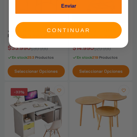
Enviar
CONTINUAR
Juego Mesa De Centro
Pisos Taburete De 5
Redonda Diseño Mármol
Ruedas Resistente
ChicHome
Colores
$35.990
$14.990
$39.990
$29.990
En stock
253
Productos
En stock
219
Productos
Seleccionar Opciones
Seleccionar Opciones
-33%