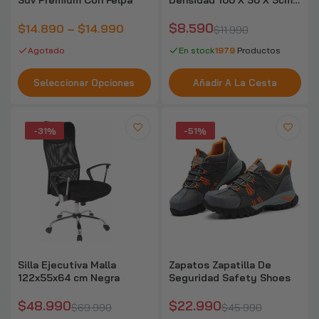
Suv Premium Con Felpa
Densidad 100 X 50 X 5cm
B00st Fitness
$8.590
$14.890 – $14.990
$11.990
Agotado
En stock
1979
Productos
Seleccionar Opciones
Añadir A La Cesta
-31%
-51%
Silla Ejecutiva Malla
Zapatos Zapatilla De
122x55x64 cm Negra
Seguridad Safety Shoes
$48.990
$22.990
$69.990
$45.990