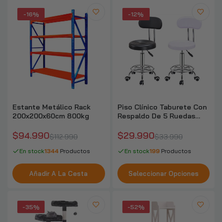
$14.890–$14.990
-16%
-12%
Colchoneta Deportiva 80 Densidad 100 X 50
X 5cm B00st Fitness
$8.590
$11.990
Silla Ejecutiva Malla 122x55x64 cm Negra
Estante Metálico Rack
Piso Clínico Taburete Con
$48.990
$69.990
200x200x60cm 800kg
Respaldo De 5 Ruedas
Colores
$94.990
$29.990
$112.990
$33.990
Zapatos Zapatilla De Seguridad Safety
En stock
1344
Productos
En stock
199
Productos
Shoes
$22.990
$45.990
Añadir A La Cesta
Seleccionar Opciones
Escritorio Esquinero Forma L Oficina
-35%
-52%
140x60x75cm Chic Home