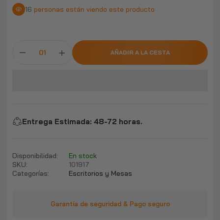
$6.990
$7.890
16
personas están viendo este producto
Vaso Shaker de Proteína 3 en 1 de 550 ml con
Compartimientos Be Healthy
AÑADIR A LA CESTA
$9.990
Medias Antiembolicas Compresión Tallas S
M L XL NovaCure
$5.590
Entrega Estimada
:
48-72 horas.
Barra Z Pre Olímpica 1.20 mt 5Kg Boost
Disponibilidad:
En stock
Fitness
SKU:
101917
$14.990
Categorías:
Escritorios y Mesas
Cubre Calzado universal CPE azul x 100
Garantía de seguridad & Pago seguro
unidades