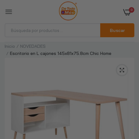
0
Buscar
Inicio
NOVEDADES
Escritorio en L cajones 145x81x75.8cm Chic Home
Cofias Gorro Desechable Colores 1000
Unidades Gorro Clip
$23.890
Guantes de vinilo tallas S, M, L, XL
NovaCure
$2.490
Pañales Adulto Incontinencia Fuerte 20 un
Novacure