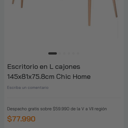
$8.990–$9.990
Escalera 3 Peldaños Plegable Metálica
Antideslizante
$17.790
Silla de Transferencia Multifuncional
Hidraulica y Elevador de Pacientes
Escritorio en L cajones
$439.990
145x81x75.8cm Chic Home
Botas Inalámbricas Presoterapia
Escriba un comentario
Masajeador Drenaje
$109.990
Despacho gratis sobre $59.990 de la V a VII región
$77.990
Babero Dental Impermeable Campo De
Trabajo 125 Uni