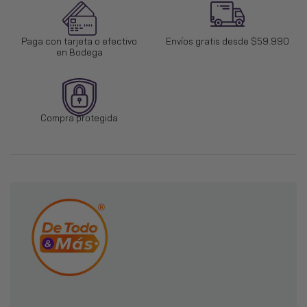
$21.890
Paga con tarjeta o efectivo
Envíos gratis desde $59.990
en Bodega
Alza Baño Wc Con Apoya Brazos Color
Blanco
$36.990
Compra protegida
Tubo de Ensayo Tapa Lila EDTA K3 x50
unidades
$9.990
Estante Metálico Rack 200x107x60 800kg
$73.990
Estante Metálico Rack 300x200x60
800kg