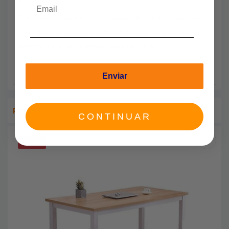
$14.790
El escritorio cuenta con 2 cajones de cierre suave, con
asas de ranura que caracteriza a esta línea 100%
Catre Clínico Manual 3 Posiciones PRO +
Nórdica y sus resistentes rieles de metal.
Colchón
$448.990
Enviar
Catre Clínico Eléctrico 4 Posiciones
PREMIUM C/BARANDAS + Colchón
PRODUCTOS RELACIONADOS
CONTINUAR
$798.990
-20%
Catre Clínico Eléctrico 4 Posiciones
PREMIUM + Colchón
$649.990
Catre Clínico Eléctrico 4 Posiciones Modelo
Hospitalario + Colchón