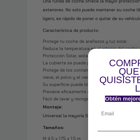
Una funda de coche ofrece la mayor protección 
exteriores. No solo puede mantener su coche li
ligero, es rápido de poner o quitar de su vehícul
Característica de producto:
Protege tu coche de arañazos y luz solar.
Reduce la temperatura en el interior del coche
Protección Solar, aislamiento térmico para evita
COMPR
La cubierta se puede plegar en un tamaño com
QUE
Protege de los contaminantes ambientales como l
nieve, el polvo y el viento.
QUISIST
Su superficie puede bloquear eficazmente la irra
Previene eficazmente el polvo en el coche, man
Obtén mejor
Fácil de lavar y recoger.
Montaje:
Universal la mayoría SUV.
Tamaños:
M 4.5 x 1.75 x 1.5 m