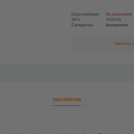
$94.990
$112.990
Disponibilidad:
No disponible
SKU:
100846
Categorías:
Accesorios
Piso Clínico Taburete Con Respaldo De 5 Ruedas Colores
$29.990
$33.990
Garantía 
Rascador Gatos Tipo Torre 170cm + Hamaca Arbol Terciopelo
$64.990
$98.990
Cecilia Estante De Baño Organizador Multiuso
DESCRIPCIÓN
$7.290
$14.990
Juego Mesa De Centro Redonda Diseño Mármol ChicHome