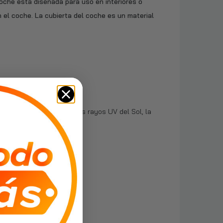
oche está diseñada para uso en interiores o
 el coche. La cubierta del coche es un material
.
oración de la pintura, los rayos UV del Sol, la
otección.