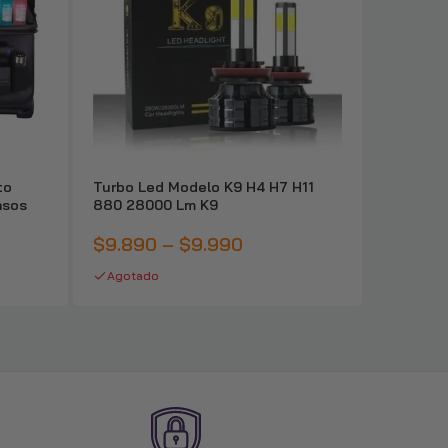
to
Turbo Led Modelo K9 H4 H7 H11
Pack 2 F
asos
880 28000 Lm K9
De Ángel
$9.890 – $9.990
$6.99
Agotado
En stoc