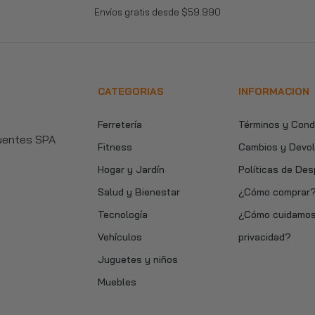
Envíos gratis desde $59.990
Rack TV 140x30x38cm 4 cajones Chic Home
$49.990
CATEGORIAS
INFORMACION
Lámpara De Pie Plegable Flexible Escritorio, Estudio de Dibujo
$13.590
$24.990
Ferretería
Términos y Cond
Fuentes SPA
Fitness
Cambios y Devo
Hogar y Jardín
Políticas de De
Torre Rascador de Gato 1.45 Metros Gris
Salud y Bienestar
¿Cómo comprar
$30.990
$39.990
Tecnología
¿Cómo cuidamos
Vehículos
privacidad?
Silla de Oficina Escritorio Ejecutiva Ergonómica
Juguetes y niños
$48.990
$59.990
Muebles