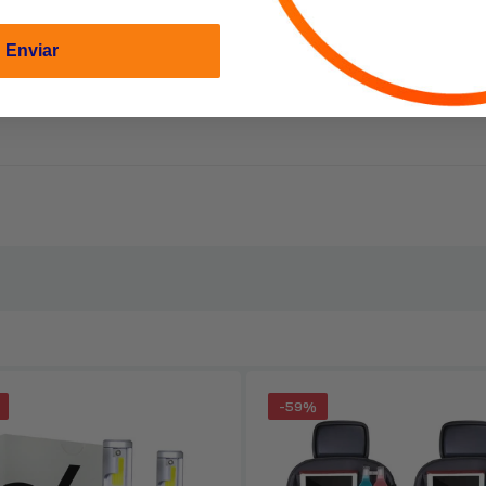
Enviar
Silla Ejecutiva Malla 122x55x64 cm Negra
$48.990
$69.990
Escritorio Esquinero Forma L Oficina 140x60x75cm Chic Home
$73.990
$86.990
Escritorio Mesa Estructura Metálico 120x60x75x175
$79.990–$81.990
-59%
Set De 5 Accesorios De Baño Acero Inoxidable Negro o Plata
$7.590
$32.990