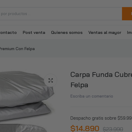
ontacto
Post venta
Quienes somos
Ventas al mayor
Im
Repisa Estante Metálico 180x90x40cm
$17.890
$57.990
Premium Con Felpa
Silla Piso Bar Altura Regulable Taburete Respaldo Colores
Carpa Funda Cubr
$17.190–$17.790
Felpa
Escriba un comentario
Escritorio Moderno Con Repisas 147x120x60x72
$68.990–$69.990
Despacho gratis sobre $59.990
$14.890
$23.990