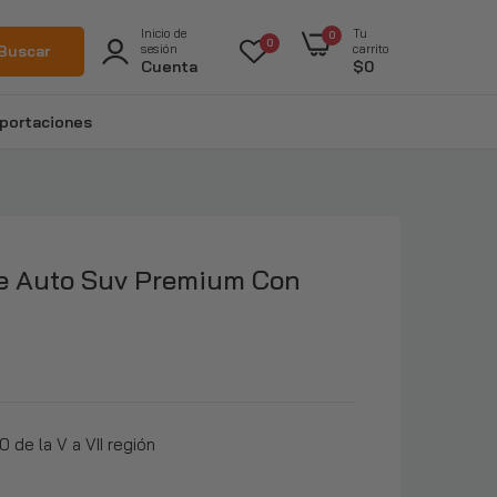
Inicio de
Tu
0
0
Buscar
sesión
carrito
Cuenta
$0
portaciones
e Auto Suv Premium Con
 de la V a VII región