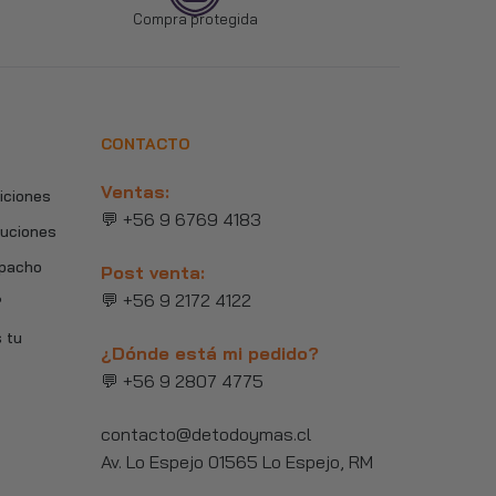
Compra protegida
CONTACTO
Ventas:
iciones
💬 +56 9 6769 4183
luciones
spacho
Post venta:
💬 +56 9 2172 4122
?
 tu
¿Dónde está mi pedido?
💬 +56 9 2807 4775
contacto@detodoymas.cl
Av. Lo Espejo 01565 Lo Espejo, RM