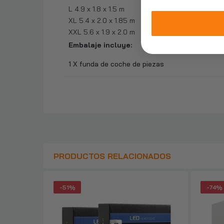
L 4.9 x 1.8 x 1.5 m
XL 5.4 x 2.0 x 1.85 m
XXL 5.6 x 1.9 x 2.0 m
Embalaje incluye:
1 X funda de coche de piezas
PRODUCTOS RELACIONADOS
-51%
-74%