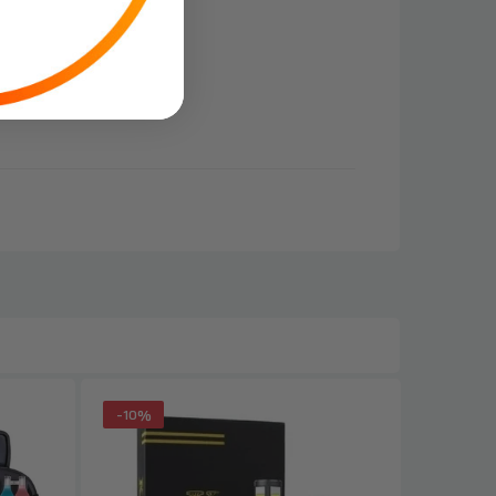
-10%
-69%