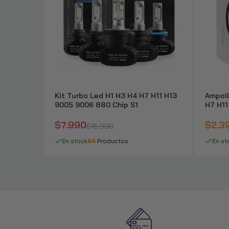
Kit Turbo Led H1 H3 H4 H7 H11 H13
Ampoll
9005 9006 880 Chip S1
H7 H1
$7.990
$2.3
$15.990
En stock
64
Productos
En st