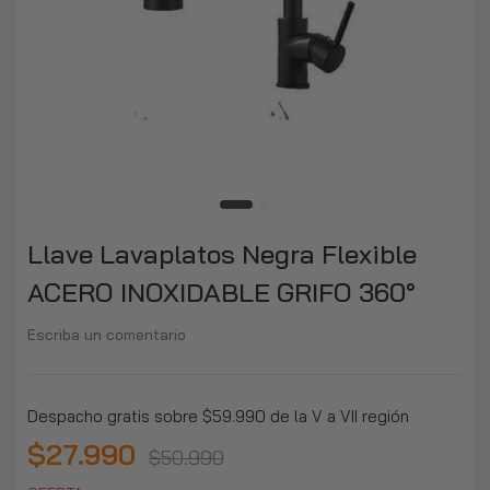
$36.990
$78.990
Llave Monomando Lavaplatos Profesional
Extraíble Negra
$13.590
$33.990
Llave Monomando Lavaplatos Flexible Agua
Fría Y Caliente
Llave Lavaplatos Negra Flexible
$9.990
$12.990
ACERO INOXIDABLE GRIFO 360°
Llave Lavaplatos Plateada Flexible Acero
Escriba un comentario
Inox Grifo 360°
$30.890
$50.990
Despacho gratis sobre $59.990 de la V a VII región
$27.990
Llave Monomando Tina Ducha Moderna
$50.990
Negro Mate De Lujo