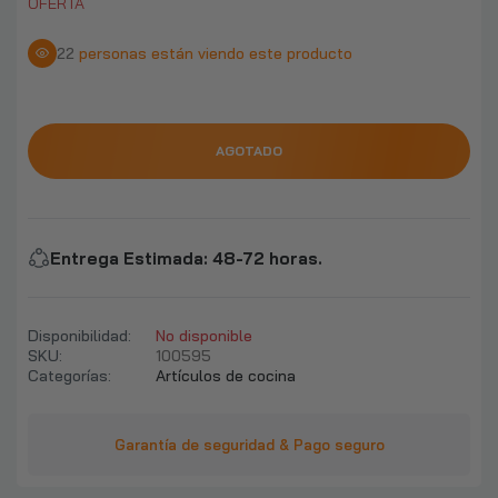
OFERTA
$19.790
$36.990
22
personas están viendo este producto
Llave Monomando Lavamanos Moderno
Sensor Infrarrojo
$36.990
$40.000
AGOTADO
Llave Lavaplatos Negra Flexible ACERO
INOXIDABLE GRIFO 360°
Entrega Estimada
:
48-72 horas.
$27.990
$50.990
Disponibilidad:
No disponible
Lavaplatos Deluxe 78 x 43 x 22 cm
SKU:
100595
$49.990
$95.990
Categorías:
Artículos de cocina
Garantía de seguridad & Pago seguro