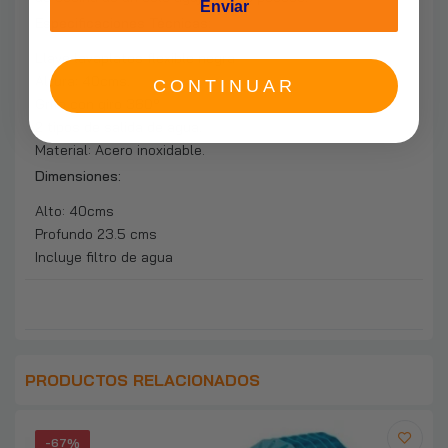
Enviar
Especificaciones Técnicas:
Llave lavaplatos flexible negra
Altura: 40cms.
CONTINUAR
Grifo con giro 360º
2 tipos de salida de agua.
Material: Acero inoxidable.
Dimensiones:
Alto: 40cms
Profundo 23.5 cms
Incluye filtro de agua
PRODUCTOS RELACIONADOS
-67%