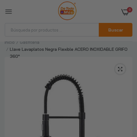
0
Buscar
Inicio
Gasfitería
Llave Lavaplatos Negra Flexible ACERO INOXIDABLE GRIFO
Llave Monomando Lavaplatos Extensible
360°
Profesional Niquel
$10.990
$22.990
Llave Monomando Vanitorio Acero Inoxidable
Negro Mate
$12.990
$25.990
Grifo Llave Lavaplatos Monomando Cocina
Extensible Triple